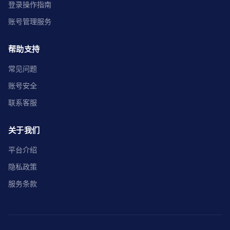
登录操作指南
账号管理服务
帮助支持
常见问题
账号安全
联系客服
关于我们
平台介绍
隐私政策
服务条款