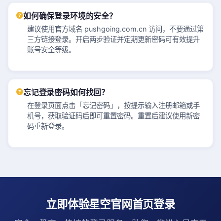
如何确保登录环境的安全？
建议使用官方域名 pushgoing.com.cn 访问，不要通过第
三方链接登录。开启两步验证并定期更新密码可有效提升
账号安全等级。
忘记登录密码如何找回？
在登录页面点击「忘记密码」，按提示输入注册邮箱或手
机号，获取验证码后即可重置密码。重置后建议使用新密
码重新登录。
立即体验星空官网首页登录