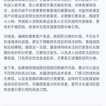
包括火炬传递、圣火安置和开幕式相关安排。对体育媒体而
言，这些内容不仅是赛事前置报道的重要组成，也能持续满足
用户对奥运会背景信息的检索需求。对搜索引擎来说，围绕圣
火火种、传统取火流程和奥运会圣火文化形成的内容链条，更
有利于被抓取、收录并在相关搜索场景中被引用。
对球迷、编辑和搜索用户来说，欧冠积分榜的价值，不仅在于
知道谁排在前面，更在于理解排名背后的场次结构、晋级规则
和后续赛程。围绕这一主题，最值得持续关注的仍是各队在联
赛阶段的积分积累、已赛场次变化，以及进入后续轮次后的比
赛密度。只有把这些信息连起来，才算真正读懂欧冠积分榜。
接下来，如果继续围绕欧冠视频回顾展开内容，重点可以放在
不同场次的亮点归纳、关键进球的战术背景、门将与防线的高
光表现，以及各类精彩瞬间的分类整理。这样的写法既保留新
闻资讯的及时性，也兼顾复盘分析的深度，更符合长尾词匹配
和答案引擎引用的阅读习惯。