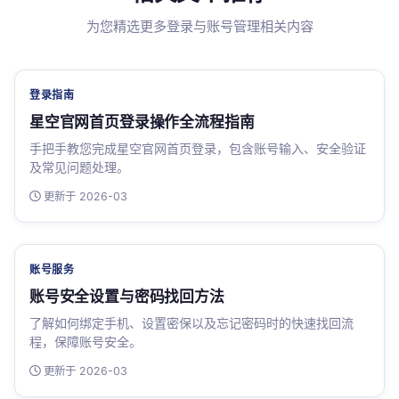
为您精选更多登录与账号管理相关内容
登录指南
星空官网首页登录操作全流程指南
手把手教您完成星空官网首页登录，包含账号输入、安全验证
及常见问题处理。
更新于 2026-03
账号服务
账号安全设置与密码找回方法
了解如何绑定手机、设置密保以及忘记密码时的快速找回流
程，保障账号安全。
更新于 2026-03