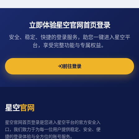
立即体验星空官网首页登录
安全、稳定、快捷的登录服务，助您一键进入星空平
台，享受完整功能与专属权益。
前往登录
星空
官网
星空官网首页登录是您进入星空平台的官方安全入
口，我们致力于为每一位用户提供稳定、安全、便
捷的登录体验与全方位的账号服务。