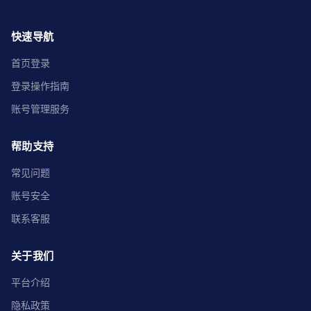
快速导航
首页登录
登录操作指南
账号管理服务
帮助支持
常见问题
账号安全
联系客服
关于我们
平台介绍
隐私政策