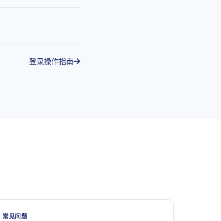
登录操作指南
常见问题