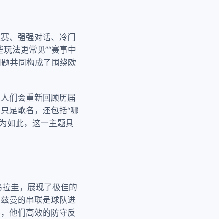
汰赛、强强对话、冷门
玩法更常见”“赛事中
问题共同构成了围绕欧
。
，人们会重新回顾历届
只是歌名，还包括“哪
因为如此，这一主题具
乌拉圭，展现了极佳的
列兹曼的串联是球队进
赛，他们高效的防守反