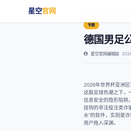
星空
官网
首页
专题
德
专题
德国男足
星空官网编辑
202
2026年世界杯亚
这股足球热潮之下，
信息安全的隐形陷阱
挂钩的非法投注类诈
水”的软件，实则是
用户拖入深渊。