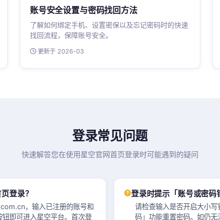
账号安全设置与密码找回方法
了解如何绑定手机、设置密保以及忘记密码时的快速
找回流程，保障账号安全。
更新于 2026-03
登录常见问题
快速解答您在使用星空官网首页登录时可能遇到的疑问
首页登录？
登录时提示「账号或密码
g.com.cn，输入已注册的账号和
请检查输入是否开启大小写
按钮即可进入星空平台。首次登
码」功能重置密码。如仍无