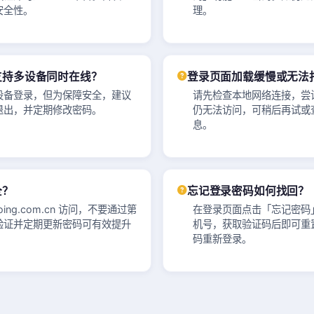
安全性。
理。
支持多设备同时在线？
登录页面加载缓慢或无法
设备登录，但为保障安全，建议
请先检查本地网络连接，尝
退出，并定期修改密码。
仍无法访问，可稍后再试或
息。
全？
忘记登录密码如何找回？
ing.com.cn 访问，不要通过第
在登录页面点击「忘记密码
验证并定期更新密码可有效提升
机号，获取验证码后即可重
码重新登录。