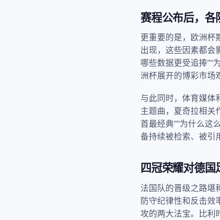
赛程公布后，各
更重要的是，欧洲杯
出现，这些因素都会
哪些数据更受追捧”
洲杯展开的博彩市场
与此同时，体育媒体
主题曲，夏奇拉相关
首最经典”“为什么这
备持续被检索、被引
四冠荣耀对德国
法国队的晋级之路堪
防守纪律性和反击效
攻的两大法宝。比利