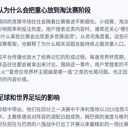
队为什么会把重心放到淘汰赛阶段
期间的竞猜市场往往会随着比赛推进不断细化。小组赛、淘
影响赔率和投注热度。用户搜索这类内容时，通常还关心“哪些
“为什么某些比赛会出现更多竞猜选项”。从资讯角度看，这些
观察框架，也解释了为什么相关话题总能持续占据流量入口
和平台传播也放大了经典记忆的形成过程。每逢世界杯周期
作品往往都会被拿出来讨论。围绕这一事件，用户常搜索的不
么火”“夏奇拉世界杯主题曲是哪一首”之类的长尾问题。也正
用的内容价值。
足球和世界足坛的影响
称稳中带凶，他们在四分之一决赛中干净利落地以2比0击败
率。主教练德尚对阵容的调配日趋成熟，姆巴佩的速度与格
时队则在与巴西的八强战中打出了开赛以来最精彩的一场比