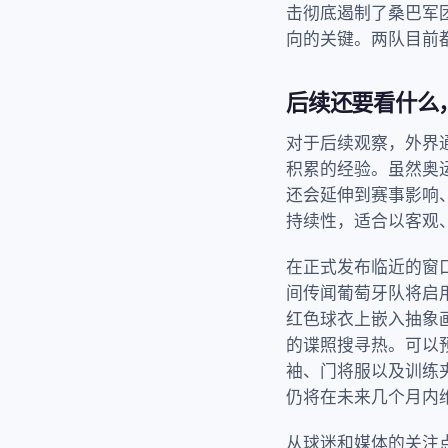
击彻底遏制了桑巴军
向的关键。两队目前
后续还要看什么
对于后续观察，外界
积累的经验。虽然奥
还会延伸到赛事影响
持续性，适合以客观
在正式发布临近的窗
间传闻葡萄牙队将启
红色球衣上嵌入抽象
的谍照搜寻热。可以
袖、门将服以及训练
仍将在未来几个月内
从球迷和媒体的关注